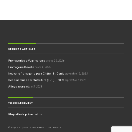
DERNIERS ARTICLES
Fromagerie de Vuarmarens
janvier 26, 2026
Fromagerie Develier
avril 4, 2025
Nouvelle fromagerie pour Châtel-St-Denis
novembre 15, 2023
Dessinateur en architecture (H/F) – 100%
septembre 1, 2023
Alisys recrute
juin 5, 2023
TÉLÉCHARGEMENT
Plaquette de présentation
© alisys – Impasse de la Maladaire 5, 1680 Romont