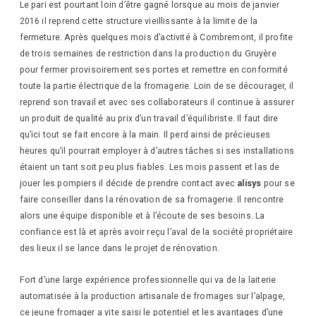
Le pari est pourtant loin d’être gagné lorsque au mois de janvier
2016 il reprend cette structure vieillissante à la limite de la
fermeture. Après quelques mois d’activité à Combremont, il profite
de trois semaines de restriction dans la production du Gruyère
pour fermer provisoirement ses portes et remettre en conformité
toute la partie électrique de la fromagerie. Loin de se décourager, il
reprend son travail et avec ses collaborateurs il continue à assurer
un produit de qualité au prix d’un travail d’équilibriste. Il faut dire
qu’ici tout se fait encore à la main. Il perd ainsi de précieuses
heures qu’il pourrait employer à d’autres tâches si ses installations
étaient un tant soit peu plus fiables. Les mois passent et las de
jouer les pompiers il décide de prendre contact avec
alisys
pour se
faire conseiller dans la rénovation de sa fromagerie. Il rencontre
alors une équipe disponible et à l’écoute de ses besoins. La
confiance est là et après avoir reçu l’aval de la société propriétaire
des lieux il se lance dans le projet de rénovation.
Fort d’une large expérience professionnelle qui va de la laiterie
automatisée à la production artisanale de fromages sur l’alpage,
ce jeune fromager a vite saisi le potentiel et les avantages d’une