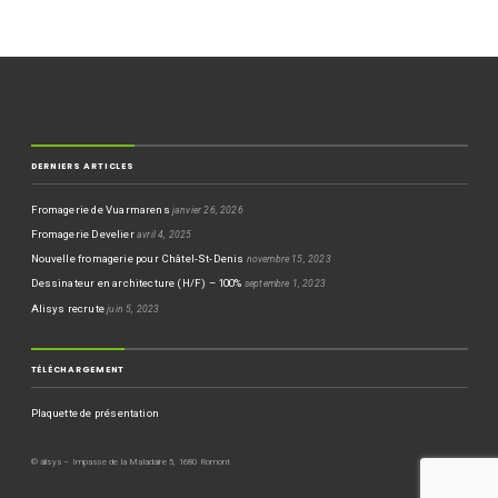
DERNIERS ARTICLES
Fromagerie de Vuarmarens
janvier 26, 2026
Fromagerie Develier
avril 4, 2025
Nouvelle fromagerie pour Châtel-St-Denis
novembre 15, 2023
Dessinateur en architecture (H/F) – 100%
septembre 1, 2023
Alisys recrute
juin 5, 2023
TÉLÉCHARGEMENT
Plaquette de présentation
© alisys – Impasse de la Maladaire 5, 1680 Romont