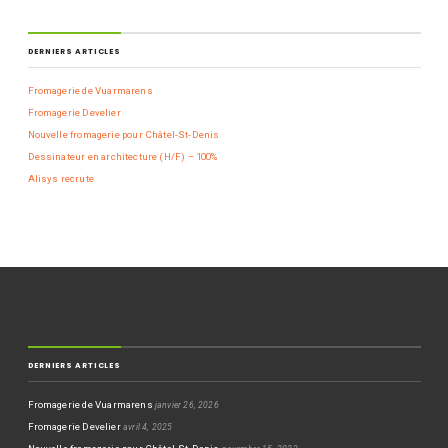
DERNIERS ARTICLES
Fromagerie de Vuarmarens
Fromagerie Develier
Nouvelle fromagerie pour Châtel-St-Denis
Dessinateur en architecture (H/F) – 100%
Alisys recrute
DERNIERS ARTICLES
Fromagerie de Vuarmarens
janvier 26, 2026
Fromagerie Develier
avril 4, 2025