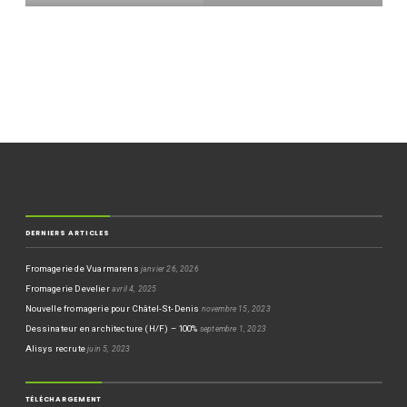
DERNIERS ARTICLES
Fromagerie de Vuarmarens
janvier 26, 2026
Fromagerie Develier
avril 4, 2025
Nouvelle fromagerie pour Châtel-St-Denis
novembre 15, 2023
Dessinateur en architecture (H/F) – 100%
septembre 1, 2023
Alisys recrute
juin 5, 2023
TÉLÉCHARGEMENT