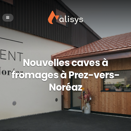
Nouvelles caves à
fromages à Prez-vers-
Noréaz